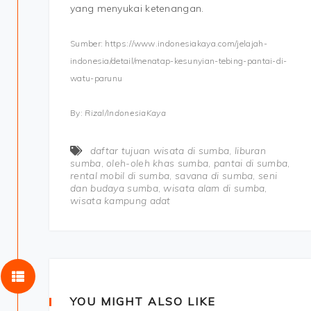
yang menyukai ketenangan.
Sumber: https://www.indonesiakaya.com/jelajah-
indonesia/detail/menatap-kesunyian-tebing-pantai-di-
watu-parunu
By:
Rizal/IndonesiaKaya
daftar tujuan wisata di sumba
,
liburan
sumba
,
oleh-oleh khas sumba
,
pantai di sumba
,
rental mobil di sumba
,
savana di sumba
,
seni
dan budaya sumba
,
wisata alam di sumba
,
wisata kampung adat
YOU MIGHT ALSO LIKE