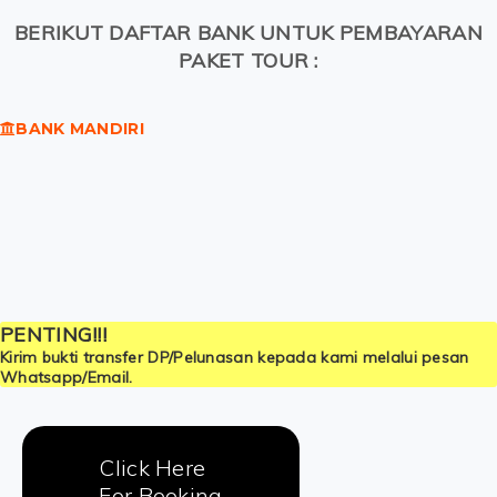
BERIKUT DAFTAR BANK UNTUK PEMBAYARAN
PAKET TOUR :
BANK MANDIRI
1210011415480
PENTING!!!
Kirim bukti transfer DP/Pelunasan kepada kami melalui pesan
Whatsapp/Email.
Click Here
For Booking